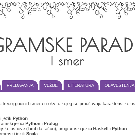
GRAMSKE PARAD
I smer
PREDAVANJA
VEŽBE
LITERATURA
OBAVEŠTENJA
trećoj godini I smera u okviru kojeg se proučavaju karakteristike os
i jezik
Python
ramski jezici
Python
i
Prolog
rijske osnove (lambda račun), programski jezici
Haskell
i
Python
gramski jezik
Scala