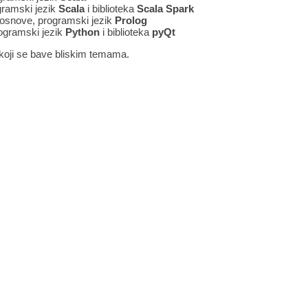
ogramski jezik
Scala
i biblioteka
Scala Spark
e osnove, programski jezik
Prolog
ogramski jezik
Python
i biblioteka
pyQt
koji se bave bliskim temama.