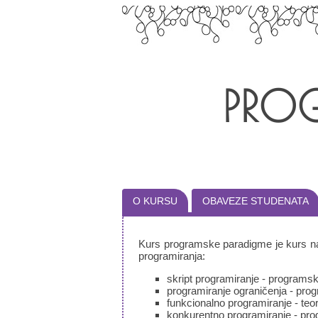
PRO
O KURSU
OBAVEZE STUDENATA
Kurs programske paradigme je kurs na 
programiranja:
skript programiranje - programsk
programiranje ograničenja - prog
funkcionalno programiranje - teo
konkurentno programiranje - pro